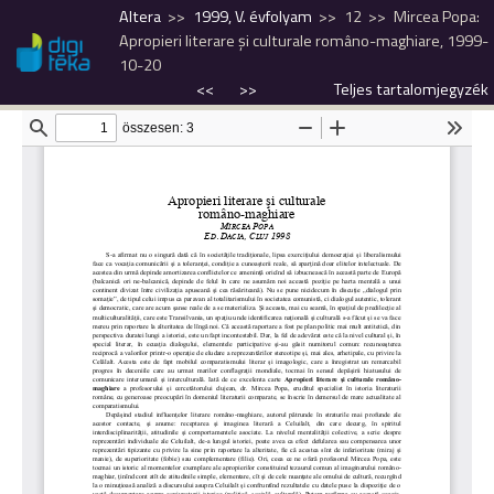
Altera
1999, V. évfolyam
12
Mircea Popa:
Apropieri literare şi culturale româno-maghiare, 1999-
10-20
<<
>>
Teljes tartalomjegyzék