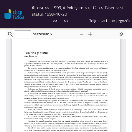
Altera
1999, V. évfolyam
12
Biserica şi
statul, 1999-10-20
<<
>>
Teljes tartalomjegyzék