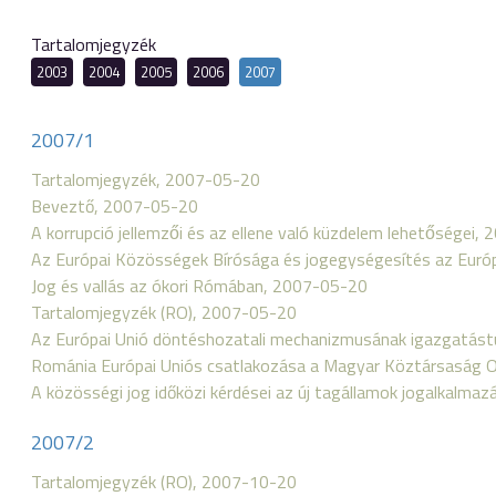
Tartalomjegyzék
2003
2004
2005
2006
2007
2007/1
Tartalomjegyzék, 2007-05-20
Beveztő, 2007-05-20
A korrupció jellemzői és az ellene való küzdelem lehetőségei
Az Európai Közösségek Bírósága és jogegységesítés az Euró
Jog és vallás az ókori Rómában, 2007-05-20
Tartalomjegyzék (RO), 2007-05-20
Az Európai Unió döntéshozatali mechanizmusának igazgatás
Románia Európai Uniós csatlakozása a Magyar Köztársaság
A közösségi jog időközi kérdései az új tagállamok jogalkalma
2007/2
Tartalomjegyzék (RO), 2007-10-20