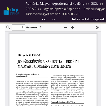
Romániai Magyar Jogtudományi Közlöny
2007
2007/2
Jogászképzés a Sapientia – Erdélyi Magyar
Tudományegyetemen?, 2007-10-20
<<
>>
Teljes tartalomjegyzék