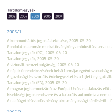
Tartalomjegyzék
2003
2004
2005
2006
2007
2005/1
A kommunikációs jogok áttekintése, 2005-05-20
Gondolatok a román munkatörvénykönyv módosítási tervezet
Tartalomjegyzék (RO), 2005-05-20
Tartalomjegyzék, 2005-05-20
A vizionált nemzetpolgárság, 2005-05-20
A népek önrendelkezésének belső formája: egyéni szabadság 
A gazdasági és szociális érdekegyeztetés a fejlett nyugati 
Tartalomjegyzék (EN), 2005-05-20
A magyar jogharmonizáció az Európai Uniós csatlakozás előt
Kisebbségi jogok rendszere és a kulturális autonómia a nemze
Az adóügyi bíráskodás néhány alkotmányossági kérdéséről 
2005/2