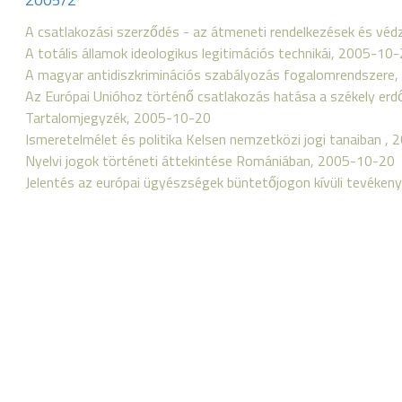
A csatlakozási szerződés - az átmeneti rendelkezések és vé
A totális államok ideologikus legitimációs technikái, 2005-10
A magyar antidiszkriminációs szabályozás fogalomrendszere
Az Európai Unióhoz történő csatlakozás hatása a székely er
Tartalomjegyzék, 2005-10-20
Ismeretelmélet és politika Kelsen nemzetközi jogi tanaiban ,
Nyelvi jogok történeti áttekintése Romániában, 2005-10-20
Jelentés az európai ügyészségek büntetőjogon kívüli tevéken