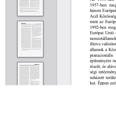
Rólunk
Kapcsolat
Felhasználási feltételek
Köszönetnyilvánítá