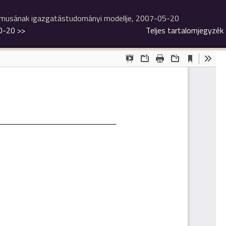
zmusának igazgatástudományi modellje, 2007-05-20
10-20
>>
Teljes tartalomjegyzék