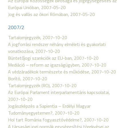
Az Európai Közösségek Bírósága és jogegységesítés az
Európai Unióban, 2007-05-20
Jog és vallás az ókori Rómában, 2007-05-20
2007/2
Tartalomjegyzék, 2007-10-20
A jogforrási rendszer néhány elméleti és gyakorlati
vonatkozása, 2007-10-20
Büntetőjogi szankciók az EU-ban, 2007-10-20
Mediáció – reform az igazságügyben, 2007-10-20
A védzáradékok természete és működése, 2007-10-20
Borító, 2007-10-20
Tartalomjegyzék (RO), 2007-10-20
Az Európai Parlament interparlamentáris kapcsolatai,
2007-10-20
Jogászképzés a Sapientia – Erdélyi Magyar
Tudományegyetemen?, 2007-10-20
Hol tart Románia fogyasztóvédelme?, 2007-10-20
A társasági jogi normák egységesítési törekvései az