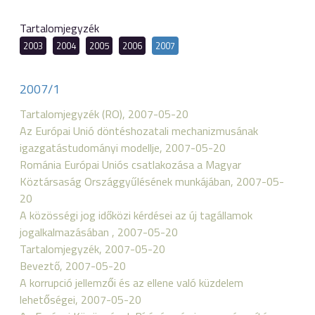
Tartalomjegyzék
2003
2004
2005
2006
2007
2007/1
Tartalomjegyzék (RO), 2007-05-20
Az Európai Unió döntéshozatali mechanizmusának
igazgatástudományi modellje, 2007-05-20
Románia Európai Uniós csatlakozása a Magyar
Köztársaság Országgyűlésének munkájában, 2007-05-
20
A közösségi jog időközi kérdései az új tagállamok
jogalkalmazásában , 2007-05-20
Tartalomjegyzék, 2007-05-20
Beveztő, 2007-05-20
A korrupció jellemzői és az ellene való küzdelem
lehetőségei, 2007-05-20