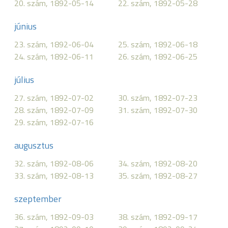
20. szám, 1892-05-14
22. szám, 1892-05-28
június
23. szám, 1892-06-04
25. szám, 1892-06-18
24. szám, 1892-06-11
26. szám, 1892-06-25
július
27. szám, 1892-07-02
30. szám, 1892-07-23
28. szám, 1892-07-09
31. szám, 1892-07-30
29. szám, 1892-07-16
augusztus
32. szám, 1892-08-06
34. szám, 1892-08-20
33. szám, 1892-08-13
35. szám, 1892-08-27
szeptember
36. szám, 1892-09-03
38. szám, 1892-09-17