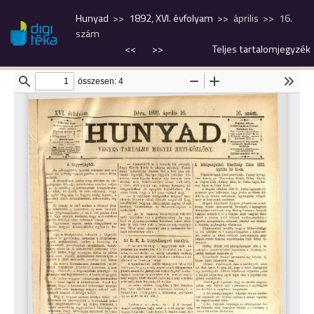
Hunyad
1892, XVI. évfolyam
április
16.
szám
<<
>>
Teljes tartalomjegyzék