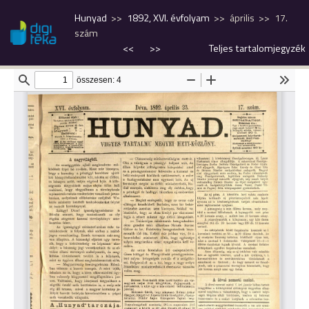
Hunyad
1892, XVI. évfolyam
április
17.
szám
<<
>>
Teljes tartalomjegyzék