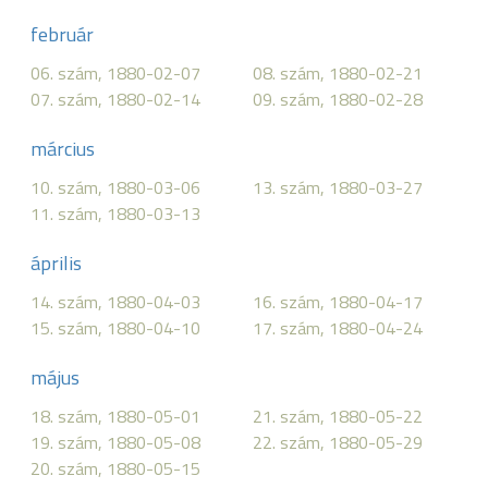
február
06. szám, 1880-02-07
08. szám, 1880-02-21
07. szám, 1880-02-14
09. szám, 1880-02-28
március
10. szám, 1880-03-06
13. szám, 1880-03-27
11. szám, 1880-03-13
április
14. szám, 1880-04-03
16. szám, 1880-04-17
15. szám, 1880-04-10
17. szám, 1880-04-24
május
18. szám, 1880-05-01
21. szám, 1880-05-22
19. szám, 1880-05-08
22. szám, 1880-05-29
20. szám, 1880-05-15