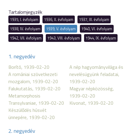
Tartalomjegyzék
1935, I. évfolyam
1936, II. évfolyam
1937, III. évfolyam
1938, IV. évfolyam
1939, V. évfolyam
1940, VI. évfolyam
1942, VII. évfolyam
1943, VIII. évfolyam
1944, IX. évfolyam
1. negyedév
Borító, 1939-02-20
A nép hagyományvilága és
A romániai szövetkezeti
nevelésügyünk feladatai,
mozgalom, 1939-02-20
1939-02-20
Falukutatás, 1939-02-20
Magyar népközösség,
Metamorphosis
1939-02-20
Transylvaniae, 1939-02-20
Kivonat, 1939-02-20
Készülődés húsvét
ünnepére, 1939-02-20
2. negyedév