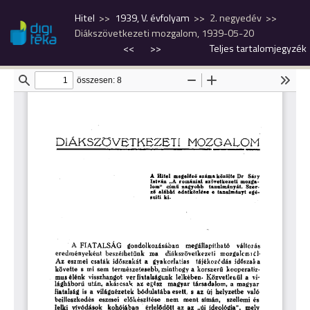
Hitel
1939, V. évfolyam
2. negyedév
Diákszövetkezeti mozgalom, 1939-05-20
<<
>>
Teljes tartalomjegyzék