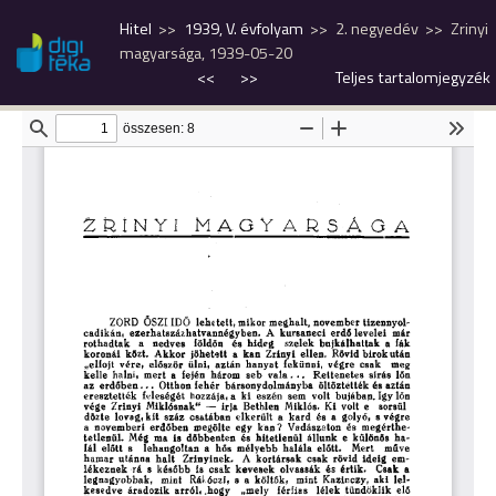
Hitel
1939, V. évfolyam
2. negyedév
Zrinyi
magyarsága, 1939-05-20
<<
>>
Teljes tartalomjegyzék