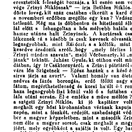
e r e s z t e t t é k 
f e l e s é g é t 
hozzája,  a 
k i 
eszén 
sem 
vo
v é g e 
Z r i n y i 
M i k l ó s n a k ” 
– 
í r j a 
Bethlen 
Miklós.
d ö z t e 
lovag, k i t 
s z á z 
c s a t á b a n 
e l k e r ü l t 
a 
k a r d 
é
a 
n o v e m b e r i 
e r d ő b e n 
megölte 
egy 
k a n ? 
V a d á s z 
t e t l e n ü l . 
Még 
ma 
i s 
d ö b b e n t e n 
és 
h i t e t l e n ü l 
á l l
l á l 
előtt 
s 
l e h a n g o l t a n 
a 
h ő s 
m é l y e b b 
h a l á l a 
e
h a m a r 
u t á n n a 
h a l t 
Z r i n y i n e k . 
A 
k o r t á r s a k 
c s 
l é k e z n e k 
rá 
s 
k é s ő b b 
is 
c s a k 
k e v e s e k 
o l v a s s á k
l e g n a g y o b b a k , 
mint 
Rákóczi, 
s 
a 
k ö l t ő k , 
m i n t 
k e s e d v e 
á r a d o z i k 
a r r ó l , 
h o g y 
„mely 
f é r f i a s 
l
Z r i n y i 
m i n d e n 
s z a v a i n ” , 
m a j d 
V ö r ö s m a r t y ,  k i
j á n a k ” 
t e k i n t i . 
J u h á s z 
Gyula,  k i 
o t t h o n  volt 
m i 
d i á b a n , 
í g y 
í r  C s á k t o r n y á r ó l , 
a 
Z r i n y i  p á t r i á r ó l ;
v á r a 
lőn 
S z i g e t n e k 
– 
Egész 
h a z á n k 
s 
a 
k é s ő  é
s í r v a 
j á r j a 
a z 
a v a r t ” . 
V a l a m i 
h o m á l y 
van 
élete
n e d v e s 
és 
fázós 
borongás, 
erdő 
fölött 
nagy 
s
f á t u m , 
m e g é r t h e t e t l e n s é g 
és 
k o r a i 
h a l á l t 
ért 
r e m
h a z a 
l e g n a g y o b b  f i a i  k ö z ü l 
való 
ő  s 
f u t t á b a n 
l á l a 
u t á n i 
s o r s á n . 
É l - e 
e m l é k e 
s 
m ű v e 
m é l t ó n ?
a 
s z i g e t i 
Z r i n y i 
Miklós, 
k i 
jó 
k a p i t á n y 
v o l t
m e g h a l t 
e g y 
h ő s i 
k i r o h a n á s b a n 
v á r á n a k 
k a p u j a
z e p é n , 
m i n t 
a 
f é s z k é t , 
e r d e j é t , 
s z a b a d s á g á t 
v é d 
b e r 
a 
m a g y a r 
k é p z e l e t b e n , 
m i n t 
a 
m á s o d i k 
Z r i 
n e m  é l t e 
a 
m a g y a r 
sorsot, 
c s a k 
m e g h a l t 
a 
m a g y
jáért, 
m e l y 
e g y é b k é n t 
a 
s a j á t j a 
is 
volt. 
E g y 
h a r
e m l é k é t 
és 
m i n d e n 
i s k o l á s g y e r e k 
r á  gondol,  h o g