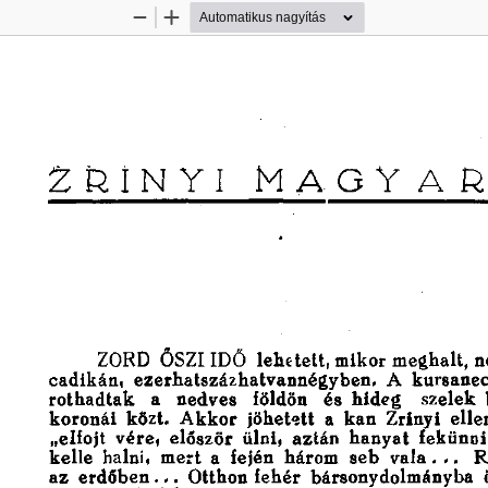
Kicsinyítés
Nagyítás
Z R I N Y I 
M
A
G
Y
A
ZORD 
ŐSZI  IDŐ 
l e h e t e t t ,  m i k o r  m e g h a l t ,  
c a d i k á n , 
e z e r h a t s z á z h a t v a n n é g y b e n . 
A 
k u r s a n e c
r o t h a d t a k 
a 
n e d v e s 
f ö l d ö n 
é s 
h i d e g 
s z e l e k 
k o r o n á i 
k ö z t . 
A k k o r 
j ö h e t e t t 
a 
k a n 
Z r i n y i 
e l l e 
„ e l f o j t 
v é r e , 
e l ő s z ö r 
ü l n i , 
a z t á n 
h a n y a t 
f e k ü n n i 
k e l l e 
halni, 
m e r t 
a 
f e j é n 
h á r o m 
s e b 
v a l a . . . 
R 
a z 
e r d ő b e n . . . 
O t t h o n  f e h é r 
b á r s o n y d o l m á n y b a 