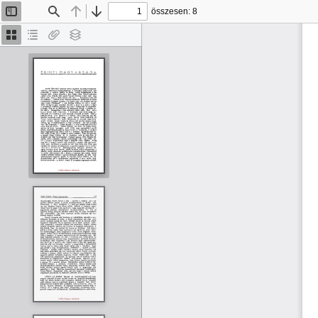
összesen: 8
Oldalsáv
Keresés
Előző
Tovább
be/ki
Bélyegképek
Dokumentumvázlat
Van
Rétegek
melléklet