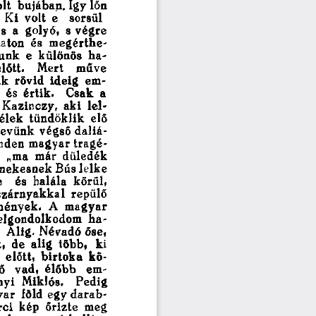
lt 
b u j á b a n .  Igy  lőn  
 
K i 
volt 
e 
sorsül-
s 
a 
golyó, 
s  v é g r e  
a t o n 
és 
m e g é r t h e -
 u n k 
e 
különös 
h a -
 l ő t t . 
Mert 
m ű v e 
a k 
rövid 
i d e i g 
em-
 
é s 
é r t i k . 
Csak 
a 
Kazinczy, 
a k i 
l e l -
 é l e k 
t ü n d ö k l i k 
elő 
  „nevünk 
végső  daliá-
n d e n  m a g y a r  t r a g é -
 
„ma 
már 
d ü l e d é k 
 n e k e s n e k  Bús  l e l k e  
 
és 
halála 
k ö r ü l , 
 z á r n y a k k a l 
r e p ü l ő 
 é n y e k . 
A 
m a g y a r 
elgondolkodom 
h a -
 
A l i g .  Névadó  őse,  
 , 
d e 
a l i g 
t ö b b , 
k i 
 
előtt, 
b i r t o k a 
kö-
ő 
v a d , 
é l ő b b 
em-
n y i 
Miklós. 
P e d i g 
 a r 
föld  egy  d a r a b -
 c i 
kép 
ő r i z t e 
meg 
 y h a  e  nevet hallja: 