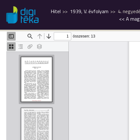
Hitel
1939, V. évfolyam
4. negyed
<<
A magy