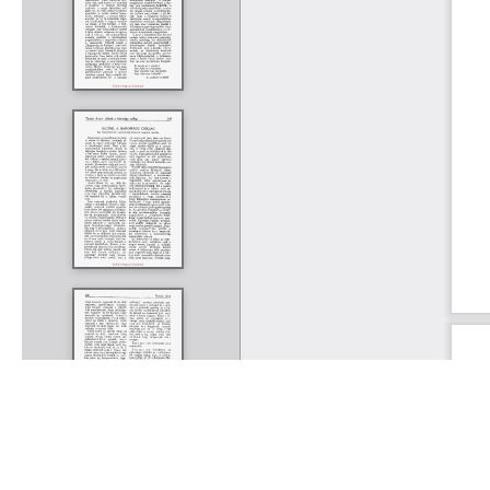
Rólunk
Kapcsolat
Felhasználási feltételek
Köszönetnyilvánítá