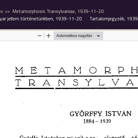
év
Metamorphosis Transylvaniae, 1939-11-20
ar jellem történetünkben, 1939-11-20
Tartalomjegyzék, 193