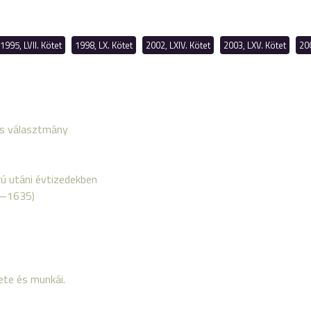
1995, LVII. Kötet
1998, LX. Kötet
2002, LXIV. Kötet
2003, LXV. Kötet
200
és választmány
ú utáni évtizedekben
0—1635)
ete és munkái.