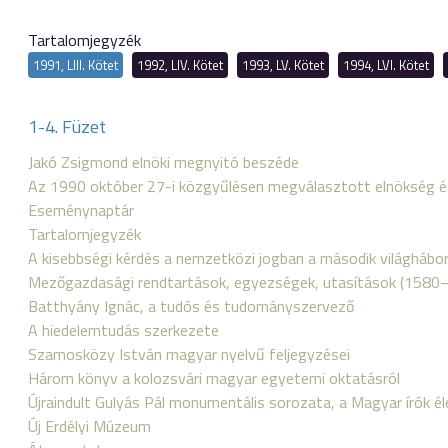
Tartalomjegyzék
1991, LIII. Kötet
1992, LIV. Kötet
1993, LV. Kötet
1994, LVI. Kötet
1-4. Füzet
Jakó Zsigmond elnöki megnyitó beszéde
Az 1990 október 27-i közgyűlésen megválasztott elnökség 
Eseménynaptár
Tartalomjegyzék
A kisebbségi kérdés a nemzetközi jogban a második világhábor
Mezőgazdasági rendtartások, egyezségek, utasítások (158
Batthyány Ignác, a tudós és tudományszervező
A hiedelemtudás szerkezete
Szamosközy István magyar nyelvű feljegyzései
Három könyv a kolozsvári magyar egyetemi oktatásról
Újraindult Gulyás Pál monumentális sorozata, a Magyar írók él
Új Erdélyi Múzeum