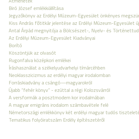
Átmenetek
Biró József emlékkiállítása
Jegyzőkönyv az Erdélyi Múzeum-Egyesület önkényes megszün
Kiss András főtitkár jelentése az Erdélyi Múzeum-Egyesület ú
Antal Árpád megnyitója a Bölcsészet-, Nyelv- és Történettud
Az Erdélyi Múzeum-Egyesület Kiadványai
Borító
Köszöntjük az olvasót
Rugonfalva középkori emlékei
Íráshasználat a székelyudvarhelyi tímárcéhben
Neoklasszicizmus az erdélyi magyar irodalomban
Forráskiadvány a csángó—magyarokról
Újabb “fehér könyv” - ezúttal a régi Kolozsvárról
A versformák a posztmodern kor irodalmában
A magyar emigráns irodalom számbavétele felé
Németországi emlékkönyv két erdélyi magyar tudós tisztelet
Tematikus folyóiratszám Erdély építészetéről