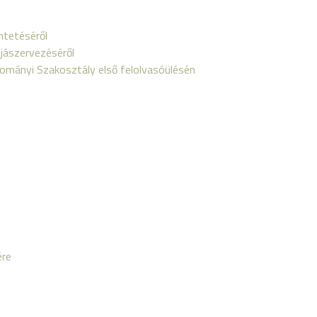
tetéséről
jjászervezéséről
ományi Szakosztály első felolvasóülésén
ére