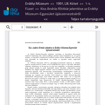
Erdélyi Múzeum
1991, LIII. Kötet
1-4.
Füzet
Kiss András főtitkár jelentése az Erdélyi
Múzeum-Egyesület újjászervezéséről
<<
Teljes tartalomjegyzék