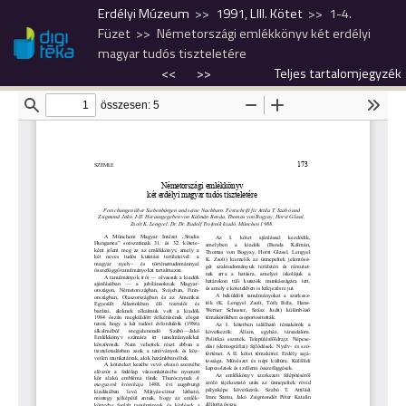
Erdélyi Múzeum
1991, LIII. Kötet
1-4.
Füzet
Németországi emlékkönyv két erdélyi
magyar tudós tiszteletére
<<
>>
Teljes tartalomjegyzék