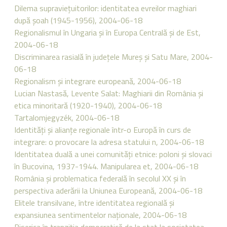
Dilema supravieţuitorilor: identitatea evreilor maghiari
după şoah (1945-1956), 2004-06-18
Regionalismul în Ungaria şi în Europa Centrală şi de Est,
2004-06-18
Discriminarea rasială în judeţele Mureş şi Satu Mare, 2004-
06-18
Regionalism şi integrare europeană, 2004-06-18
Lucian Nastasă, Levente Salat: Maghiarii din România şi
etica minoritară (1920-1940), 2004-06-18
Tartalomjegyzék, 2004-06-18
Identităţi şi alianţe regionale într-o Europă în curs de
integrare: o provocare la adresa statului n, 2004-06-18
Identitatea duală a unei comunităţi etnice: poloni şi slovaci
în Bucovina, 1937-1944. Manipularea et, 2004-06-18
România şi problematica federală în secolul XX şi în
perspectiva aderării la Uniunea Europeană, 2004-06-18
Elitele transilvane, între identitatea regională şi
expansiunea sentimentelor naţionale, 2004-06-18