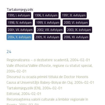
Tartalomjegyzék
1995, I. évfolyam
1996, II. évfolyam
1997, III. évfolyam
1998, IV. évfolyam
1999, V. évfolyam
2000, VI. évfolyam
2001, VII. évfolyam
2002, VIII. évfolyam
2003, IX. évfolyam
2004, X. évfolyam
2005, XI. évfolyam
2006, XII. évfolyam
24
Regionalizarea – o dezbatere scadentă, 2004-02-01
Valle d’Aosta/Vallée d’Aoste, regiune cu statut special,
2004-02-01
Discursul cu ocazia primirii titlului de Doctor Honoris
Causa al Universităţii Babeş-Bolyai din Cluj, 2004-02-01
Tartalomjegyzék (EN), 2004-02-01
Editorial, 2004-02-01
Recunoaşterea valorii culturale a limbilor regionale în
Franţa, 2004-02-01