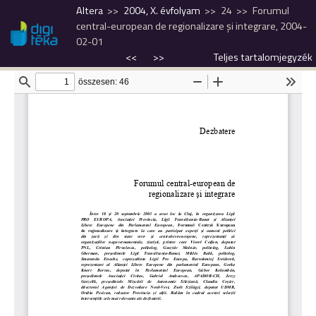
Altera
2004, X. évfolyam
24
Forumul
central-european de regionalizare şi integrare, 2004-
02-01
<<
>>
Teljes tartalomjegyzék