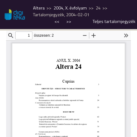
Altera
2004, X. évfolyam
24
Tartalomjegyzék, 2004-02-01
<<
>>
Teljes tartalomjegyzék