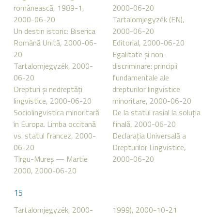
românească, 1989-1,
2000-06-20
2000-06-20
Tartalomjegyzék (EN),
Un destin istoric: Biserica
2000-06-20
Română Unită, 2000-06-
Editorial, 2000-06-20
20
Egalitate şi non-
Tartalomjegyzék, 2000-
discriminare: principii
06-20
fundamentale ale
Drepturi şi nedreptăţi
drepturilor lingvistice
lingvistice, 2000-06-20
minoritare, 2000-06-20
Sociolingvistica minoritară
De la statul rasial la soluţia
în Europa. Limba occitană
finală, 2000-06-20
vs. statul francez, 2000-
Declaraţia Universală a
06-20
Drepturilor Lingvistice,
Tîrgu-Mureş — Martie
2000-06-20
2000, 2000-06-20
15
Tartalomjegyzék, 2000-
1999), 2000-10-21