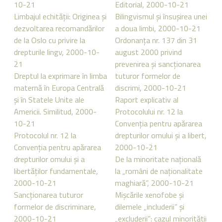
10-21
Editorial, 2000-10-21
Limbajul echităţii: Originea şi
Bilingvismul şi însuşirea unei
dezvoltarea recomandărilor
a doua limbi, 2000-10-21
de la Oslo cu privire la
Ordonanţa nr. 137 din 31
drepturile lingv, 2000-10-
august 2000 privind
21
prevenirea şi sancţionarea
Dreptul la exprimare în limba
tuturor formelor de
maternă în Europa Centrală
discrimi, 2000-10-21
şi în Statele Unite ale
Raport explicativ al
Americii. Similitud, 2000-
Protocolului nr. 12 la
10-21
Convenţia pentru apărarea
Protocolul nr. 12 la
drepturilor omului şi a libert,
Convenţia pentru apărarea
2000-10-21
drepturilor omului şi a
De la minoritate naţională
libertăţilor fundamentale,
la „români de naţionalitate
2000-10-21
maghiară”, 2000-10-21
Sancţionarea tuturor
Mişcările xenofobe şi
formelor de discriminare,
dilemele „includerii” şi
2000-10-21
„excluderii”: cazul minorităţii