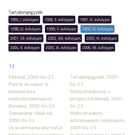
Tartalomjegyzék
1995, I. évfolyam
1996, II. évfolyam
1997, III. évfolyam
1998, IV. évfolyam
1999, V. évfolyam
2000, VI. évfolyam
2001, VII. évfolyam
2002, VIII. évfolyam
2003, IX. évfolyam
2004, X. évfolyam
2005, XI. évfolyam
2006, XII. évfolyam
13
Editorial, 2000-04-23
Tartalomjegyzék, 2000-
Puncte de vedere la
04-23
interpretarea
Multiculturalismul: o
multiculturalismului în
perspectivă liberală, 2000-
România, 2000-04-23
04-23
Transilvania 1848-49,
Multiculturalism,
2000-04-23
anticomunism, naţionalism,
De la semnarea unui tratat
2000-04-23
internaţional la respectarea
În căutarea meciului pierdut,