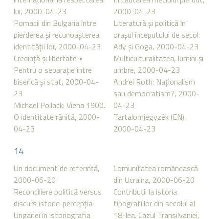
lui, 2000-04-23
2000-04-23
Pomacii din Bulgaria între
Literatură şi politică în
pierderea şi recunoaşterea
oraşul începutului de secol:
identităţii lor, 2000-04-23
Ady şi Goga, 2000-04-23
Credinţă şi libertate •
Multiculturalitatea, lumini şi
Pentru o separaţie între
umbre, 2000-04-23
biserică şi stat, 2000-04-
Andrei Roth: Naţionalism
23
sau democratism?, 2000-
Michael Pollack: Viena 1900.
04-23
O identitate rănită, 2000-
Tartalomjegyzék (EN),
04-23
2000-04-23
14
Un document de referinţă,
Comunitatea românească
2000-06-20
din Ucraina, 2000-06-20
Reconciliere politică versus
Contribuţii la istoria
discurs istoric: percepţia
tipografiilor din secolul al
Ungariei în istoriografia
18-lea. Cazul Transilvaniei,