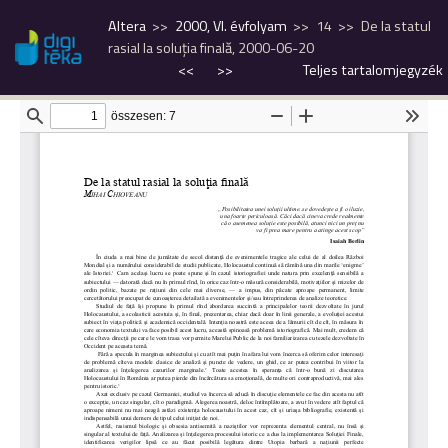
Altera
2000, VI. évfolyam
14
De la statul
rasial la soluţia finală, 2000-06-20
<<
>>
Teljes tartalomjegyzék