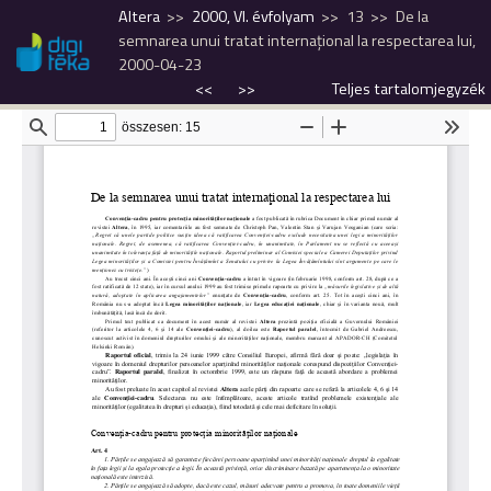
Altera
2000, VI. évfolyam
13
De la
semnarea unui tratat internaţional la respectarea lui,
2000-04-23
<<
>>
Teljes tartalomjegyzék