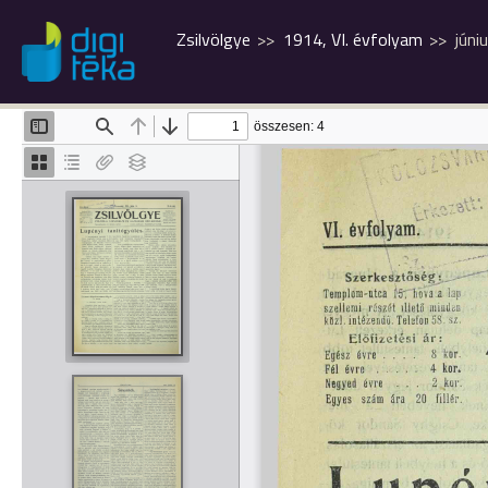
Zsilvölgye
1914, VI. évfolyam
júni