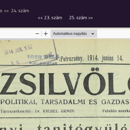
us
24. szám
<<
23. szám
25. szám
>>