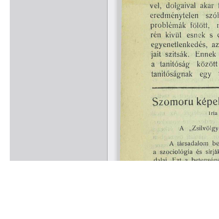
Rólunk
Kapcsolat
Felhasználási feltételek
Köszönetnyilvánítá