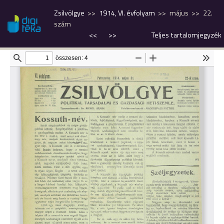
Zsilvölgye
1914, VI. évfolyam
május
22.
szám
<<
>>
Teljes tartalomjegyzék