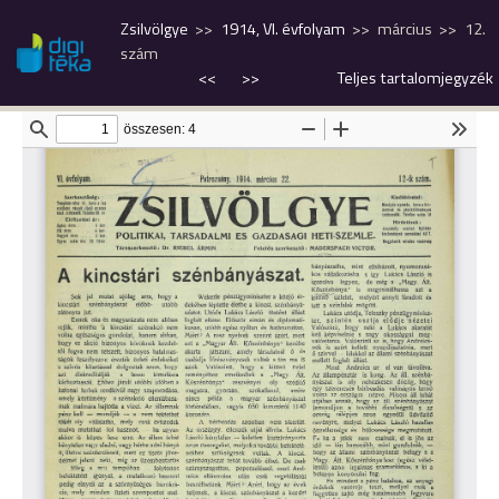
Zsilvölgye
1914, VI. évfolyam
március
12.
szám
<<
>>
Teljes tartalomjegyzék