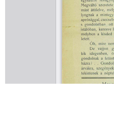
Rólunk
Kapcsolat
Felhasználási feltételek
Köszönetnyilvánítá