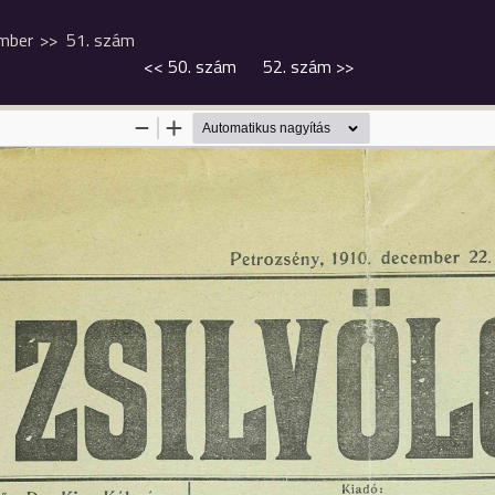
mber
51. szám
<<
50. szám
52. szám
>>