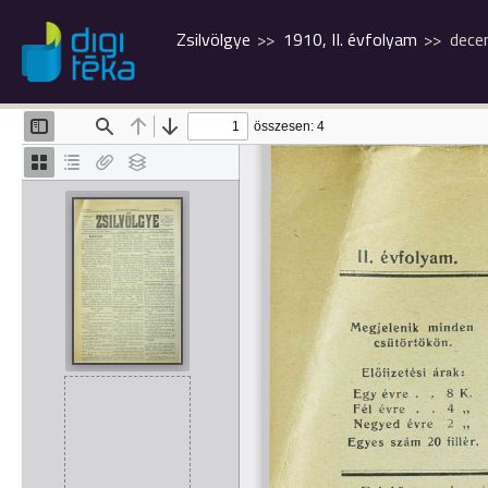
Zsilvölgye
1910, II. évfolyam
dece