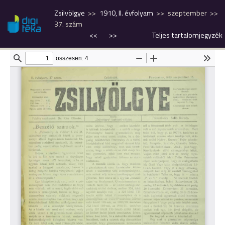
Zsilvölgye
1910, II. évfolyam
szeptember
37. szám
<<
>>
Teljes tartalomjegyzék