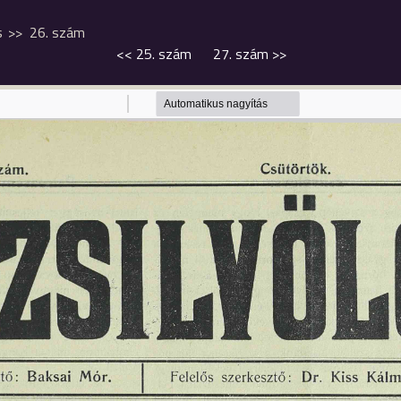
s
26. szám
<<
25. szám
27. szám
>>