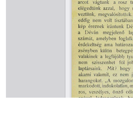
Rólunk
Kapcsolat
Felhasználási feltételek
Köszönetnyilvánítá