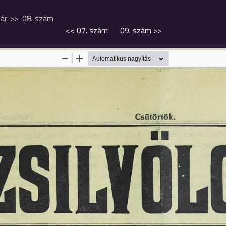
ár
08. szám
<<
07. szám
09. szám
>>