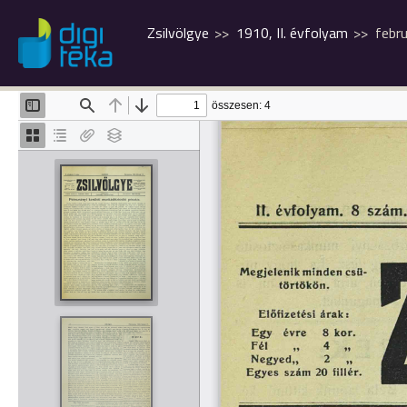
Zsilvölgye
1910, II. évfolyam
febru