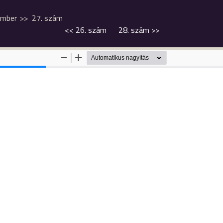
ember
27. szám
<<
26. szám
28. szám
>>