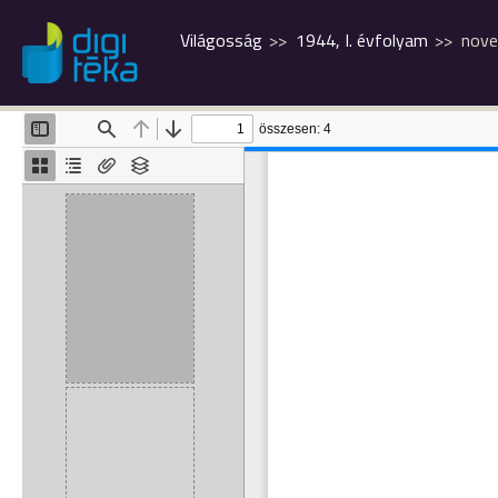
Világosság
1944, I. évfolyam
nov