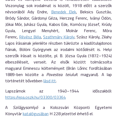
Viszonylag sok irodalmat is közölt, 1918 előtt a szerzők
névsorából Ady Endre,
Benedek Elek
, Beksics Gusztáv,
Bródy Sándor, Gárdonyi Géza, Herczeg Ferenc, Iványi Ödön,
Jókai Mór, Juhász Gyula, Kabos Ede, Komócsy József, Krúdy
Gyula, Lengyel Menyhért, Molnár Ferenc, Móra
Ferenc,
Révész Béla
,
Szathmáry Károly
, Szász Ká­roly, Zilahy
Lajos írásainak jelenléte részben tükrözte a kiadótulajdonos
fiának, Bölöni Györgynek az irodalmi kötődését is. Helyi
szerzők írásait is közölte, pl. B. Józsa Gyula (1872–1924)
elbeszéléseit, verseit. Az elsők között tolmácsolta
magyarul Emi­nescu költeményeit (Brán Lőrinc fordításában
1889-ben közölte a
Poves­tea teiului
t magyarul). A lap
történetét bővebben
lásd itt
.
Lapszámok az 1940–1944 időszakból:
https://epa.oszk.hu/03300/03364
A
Szilágysomlyó
a Kolozsvári Központi Egyetemi
Könyvtár
katalógusában
H 228 jelzettel érhető el.