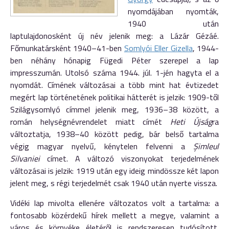
nyomdájában nyomták,
1940 után
laptulajdonosként új név jelenik meg: a Lázár Gézáé.
Főmunkatársként 1940–41-ben
Somlyói Eller Gizella
, 1944-
ben néhány hónapig Fügedi Péter szerepel a lap
impresszumán. Utolsó száma 1944. júl. 1-jén hagyta el a
nyomdát. Címének változásai a több mint hat évtizedet
megért lap történetének politikai hátterét is jelzik: 1909-től
Szilágysomlyó címmel jelenik meg, 1936–38 között, a
román helységnévrendelet miatt címét
Heti Újság
ra
változtatja, 1938–40 között pedig, bár belső tartalma
végig magyar nyelvű, kénytelen felvenni a
Şimleul
Silvaniei
címet. A változó viszonyokat terjedelmének
változásai is jelzik: 1919 után egy ideig mindössze két lapon
jelent meg, s régi terjedelmét csak 1940 után nyerte vissza.
Vidéki lap mivolta ellenére változatos volt a tartalma: a
fontosabb közérdekű hírek mellett a megye, valamint a
város és környéke életéről is rendszeresen tudósított.