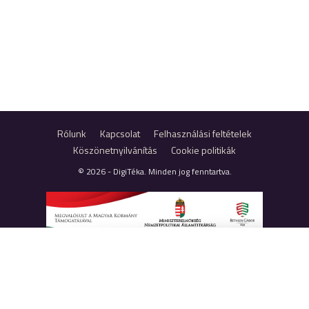
Rólunk
Kapcsolat
Felhasználási feltételek
Köszönetnyilvánítás
Cookie politikák
© 2026 - DigiTéka. Minden jog fenntartva.