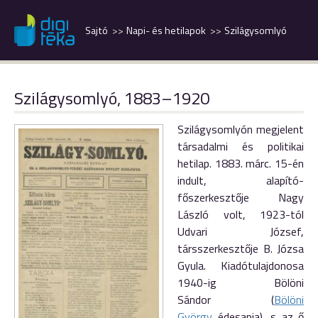
Sajtó
Napi- és hetilapok
Szilágysomlyó
Szilágysomlyó, 1883–1920
Szilágysom­lyón megjelent
társadalmi és politikai
hetilap. 1883. márc. 15-én
indult, alapító-
főszerkesztője Nagy
László volt, 1923-tól
Udvari József,
társszerkesztője B. Józsa
Gyula. Kiadótulajdonosa
1940-ig Bölöni
Sándor (
Bölöni
György
édesapja), s az ő