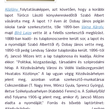
Közlöny
folytatásaképpen, azt követően, hogy a korábbi
lapot Túróczi László könyvkereskedőtől Szabó Albert
vásárolta meg. A lapot 17 éven át Dobay János polgári
iskolai tanár szerkesztette, tőle 1899-ben
Vajna Károly
,
majd
Bíró Lajos
vette át a felelős szerkesztői megbízást.
1888-ban kiadó- és tulajdonoscserére került sor, a lapot és
a nyomdáját Szabó Alberttől ifj. Dobay János vette meg,
1890-től pedig Lendvay Sándor tulajdonába került. 1896-tól
ifj. Jancsó Mózes lett a lap tulajdonosa és kiadója. Alcíme
ekkor: "Politikai, közgazdasági, társadalmi és szépirodalmi
hírlap. A Kézdivásárhely Városi és Vidéki Vadászegyesület
Hivatalos Közlönye." A lap ugyan végig Kézdivásárhelyen
jelent meg, azonban voltak szerkesztő-munkatársai
Csíkszerdában (T. Nagy Imre, Móricz Gyula, Sprencz György),
illetve Székelyudvarhelyen (Kabdebó Ferenc) is. A
Székelyföld
első folyama 1906-ig jelent meg, amikor ifj. Jancsó Mózes
eladta a nyomdáját." Forrás és bővebb laptörténet:
Kézdivásárhely Lexikon