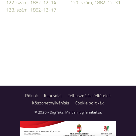
122. szám, 1882-12-14
127. szám, 1882-12-31
123. szám, 1882-12-17
Rólunk
Kapcsolat
Felhasználási feltételek
Köszönetnyilvánítás
Cookie politikák
© 2026 - DigiTéka. Minden jog fenntartva.