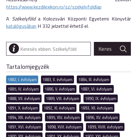
https://www.kezdilexikon.ro/sz/szekelyfoldlap
A
Székelyföld
a Kolozsvári Központi Egyetemi Könyvtár
katalógusában
H 332 jelzettel érhető el.
Tartalomjegyzék
1882, I. évfolyam
1883, II. évfolyam
1884, III. évfolyam
1885, IV. évfolyam
1886, V. évfolyam
1887, VI. évfolyam
1888, VII. évfolyam
1889, VIII. évfolyam
1890, IX. évfolyam
1891, X. évfolyam
1892, XI. évfolyam
1893, XII. évfolyam
1894, XIII. évfolyam
1895, XIV. évfolyam
1896, XV. évfolyam
1897, XVI. évfolyam
1898, XVII. évfolyam
1899, XVIII. évfolyam
1900, XIX. évfolyam
1901, XX. évfolyam
1902, XXI. évfolyam