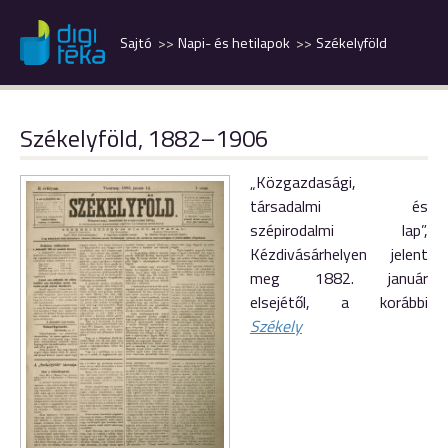
Sajtó
Napi- és hetilapok
Székelyföld
Székelyföld, 1882–1906
„Közgazdasági,
társadalmi és
szépirodalmi lap”,
Kézdivásárhelyen jelent
meg 1882. január
elsejétől, a korábbi
Székely