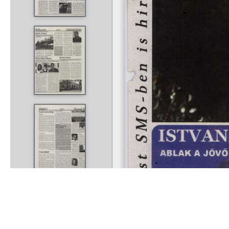
Rólunk
Kapcsolat
Felhasználási feltételek
Köszönetnyilvánítá