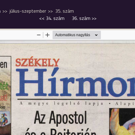
m
július-szeptember
35. szám
<<
34. szám
36. szám
>>