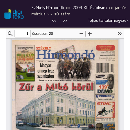
Székely Hírmondó
2008, XIII. Évfolyam
január-
március
10. szám
<<
>>
Teljes tartalomjegyzék