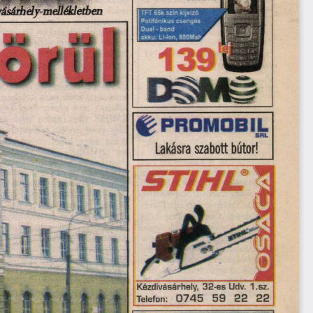
divásáihéy-mellékletben
Kézdivásárhely, 32-es Udv. 1.sz,
Telefon:  0745  59  22  22