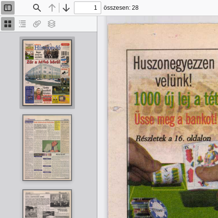
összesen: 28
Oldalsáv
Keresés
Előző
Tovább
be/ki
Bélyegképek
Dokumentumvázlat
Van
Rétegek
melléklet
Üsse meg a bankói’
„Részletek a 16. oldalon