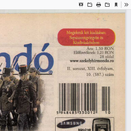
Aktuális
Bemutató
Megnyitás
Nyomtatás
Letöltés
Es
nézet
mód
Ara:  1,50 RON
Előfizetőknek: 1,21 RON
28 oldal
www.szekelyhirmondo.ro
II. sorozat, XIII. évfolyam,
10.  (587.) szám
SGH-C140