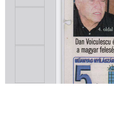
Rólunk
Kapcsolat
Felhasználási feltételek
Köszönetnyilvánítá