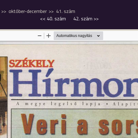
október-december
41. szám
<<
40. szám
42. szám
>>