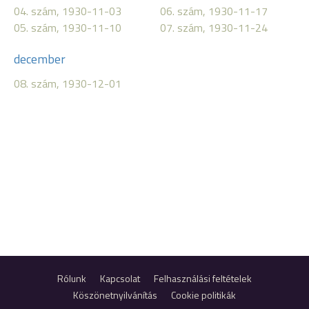
04. szám, 1930-11-03
06. szám, 1930-11-17
05. szám, 1930-11-10
07. szám, 1930-11-24
december
08. szám, 1930-12-01
Rólunk
Kapcsolat
Felhasználási feltételek
Köszönetnyilvánítás
Cookie politikák