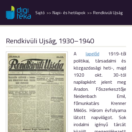
Sajtó
Napi- és hetilapok
Rendkivüli Ujság
Rendkivüli Ujság, 1930–1940
A
lapelőd
1919-től
politikai, társadalmi és
közgazdasági heti-, majd
1920 okt. 30-tól
napilapként jelent meg
Aradon. Főszerkesztője
Neidenbach Emil,
főmunkatárs Krenner
Miklós. Három évfolyama
látott napvilágot. Sok
irodalmi igényű tárcát
közölt, megemlékezett