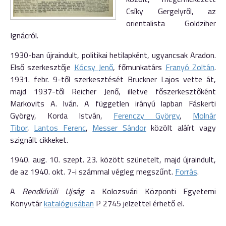
Csíky Gergelyről, az
orientalista Goldziher
Ignácról.
1930-ban újraindult, politikai hetilapként, ugyancsak Aradon.
Első szerkesztője
Kócsy Jenő
, főmunkatárs
Franyó Zoltán
.
1931. febr. 9-től szerkesztését Bruckner Lajos vette át,
majd 1937-től Reicher Jenő, illetve főszerkesztőként
Markovits A. Iván. A független irányú lapban Fáskerti
György, Korda István,
Ferenczy György
,
Molnár
Tibor
,
Lantos Ferenc
,
Messer Sándor
közölt aláírt vagy
szignált cikkeket.
1940. aug. 10. szept. 23. között szünetelt, majd újraindult,
de az 1940. okt. 7-i számmal végleg megszűnt.
Forrás
.
A
Rendkívüli Ujság
a Kolozsvári Központi Egyetemi
Könyvtár
katalógusában
P 2745 jelzettel érhető el.