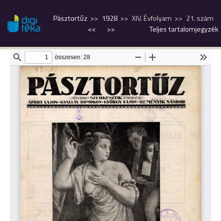
Pásztortűz
1928
XIV. Évfolyam
21. szám
<<
>>
Teljes tartalomjegyzék