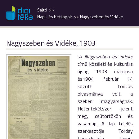
Sajtó
Napi- és hetilapok
Nagyszeben és Vidéke
Nagyszeben és Vidéke, 1903
"A
Nagyszeben
és
Vidéke
című
közéleti
és
kulturális
újság
1903
márciusa
és
1904.
február
14
között
fontos
olvasmánya
volt
a
szebeni
magyarságnak.
Hetente
kétszer
jelent
meg,
csütörtökön
és
vasárnap.
A
lap
felelős
szerkesztője
Torday
Russz
István
János,