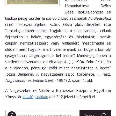
főmunkatársa
Szőcs
Géza,
laptulajdonosa
és
kiadója
pedig
Gürtler
János
volt.
Első
számának
Az
olvasóhoz
című
beköszöntőjében
Szőcs
Géza
a
következőket
írta:
“...
mindig
a
közérdekeket
fogjuk
szem
előtt
tartani,...
célunk
fejlesz
teni
a
békét,
egyetértést
és
jóindulatot, ..
senkit
csupán
nemzetiségéért
vagy
vallásáért
megtámadni
és
üldözni
nem
fogunk,
mert
véleményünk
az,
hogy
a
komoly
újságírás
nak
tárgyilagosnak
kell
lennie".
Mindvégig
ebben
a
szellemben
szerkesztették
a
lapot. [...]
1904.
február
11-én
a
tulajdonos,
pénzügyi
csőd
miatt
beszüntette
a
lapot."
Józsa Benjámin: A nagyszebeni sajtó története. II. rész.
Nagyszeben és Vidéke
I. évf. (1994) 2. szám 1. old.
A Nagyszeben és Vidéke a Kolozsvári Központi Egyetemi
Könyvtár
katalógusában
a H 312 jelzettel érhető el.