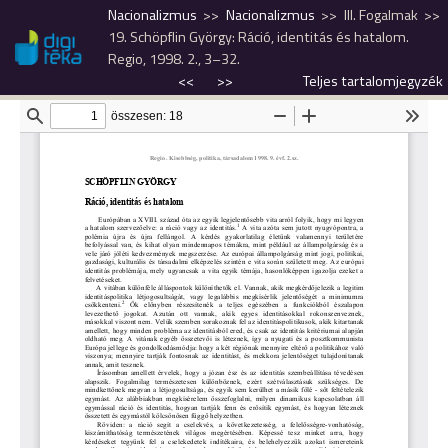
Nacionalizmus
Nacionalizmus
III. Fogalmak
19. Schöpflin György: Ráció, identitás és hatalom.
Regio, 1998. 2., 3–32.
<<
>>
Teljes tartalomjegyzék