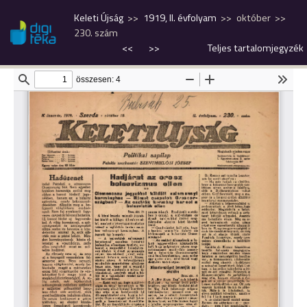
Keleti Újság
1919, II. évfolyam
október
230. szám
<<
>>
Teljes tartalomjegyzék