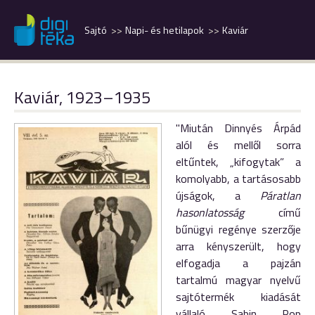
Sajtó
Napi- és hetilapok
Kaviár
Kaviár, 1923–1935
"Miután Dinnyés Árpád
alól és mellől sorra
eltűntek, „kifogytak” a
komolyabb, a tartásosabb
újságok, a
Páratlan
hasonlatosság
cí­mű
bűnügyi regénye szerzője
arra kényszerült, hogy
elfogadja a paj­zán
tartalmú magyar nyelvű
sajtó­termék kiadását
vállaló Sabin Pop