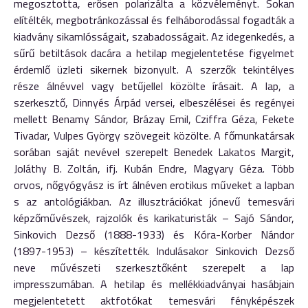
megosztotta, erősen polarizálta a közvéleményt. Sokan
elítélték, meg­botránkozással és felhábo­ro­dással fogadták a
kiadvány sikamlósságait, szabadosságait. Az idegenkedés, a
sűrű betiltások dacára a hetilap megjelentetése figyelmet
érdemlő üzleti sikernek bizonyult. A szerzők tekintélyes
része álnév­vel vagy betűjellel közölte írásait. A lap, a
szerkesztő, Dinnyés Ár­pád versei, elbeszélései és re­gé­nyei
mellett Benamy Sándor, Brá­zay Emil, Cziffra Géza, Fekete
Tivadar, Vulpes György szövegeit közölte. A főmunkatársak
sorában saját nevével szerepelt Benedek Lakatos Margit,
Joláthy B. Zoltán, ifj. Kubán Endre, Magyary Géza. Több
orvos, nőgyógyász is írt ál­né­ven erotikus műveket a lapban
s az antológiákban. Az illusztráció­kat jónevű temesvári
képzőmű­vé­szek, rajzolók és karikaturisták – Sajó Sándor,
Sinkovich Dezső (1888-1933) és Kóra-Korber Nán­dor
(1897-1953) – készítették. In­du­lásakor Sinkovich Dezső
neve művészeti szerkesztőként szerepelt a lap
impresszumában. A hetilap és mellékkiadványai hasábjain
megjelentetett aktfotókat temes­vá­ri fényképészek