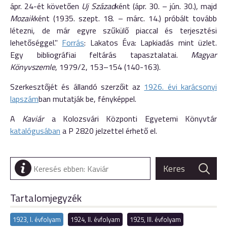
ápr. 24-ét követően
Uj Század
ként (ápr. 30. – jún. 30.), majd
Mozaik
ként (1935. szept. 18. – márc. 14.) próbált tovább
létezni, de már egyre szűkülő piaccal és terjesztési
lehetőséggel."
Forrás
: Lakatos Éva: Lapkiadás mint üzlet.
Egy bibliográfiai feltárás tapasztalatai.
Magyar
Könyvszemle
, 1979/2, 153–154 (140-163).
Szerkesztőjét és állandó szerzőit az
1926. évi karácsonyi
lapszám
ban mutatják be, fényképpel.
A
Kaviár
a Kolozsvári Központi Egyetemi Könyvtár
katalógusában
a P 2820 jelzettel érhető el.
Tartalomjegyzék
1923, I. évfolyam
1924, II. évfolyam
1925, III. évfolyam