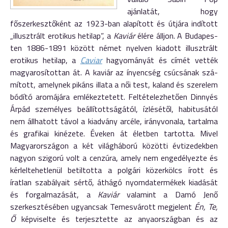
ajánlatát, hogy
főszerkesztőként az 1923-ban alapított és útjára in­dított
„illusztrált erotikus hetilap”, a
Kaviár
élére álljon. A Buda­pes­
ten 1886-1891 között német nyelven kiadott illusztrált
erotikus he­ti­lap, a
Caviar
hagyományát és cí­mét vették
magyarosítottan át. A ka­viár az ínyencség csúcsának szá­­
mított, amelynek pikáns illata a női test, kaland és szerelem
bódító aromájára emlékeztetett. Feltéte­lez­­hetően Dinnyés
Árpád személyes beállítottságától, ízlésétől, ha­bitusától
nem állhatott távol a ki­ad­vány arcéle, irányvonala, tartalma
és grafikai kinézete. Éveken át életben tartotta. Mivel
Magyar­or­szágon a két világháború közötti évtizedekben
nagyon szigorú volt a cenzúra, amely nem engedélyez­te és
kérleltehetlenül betiltotta a polgári közerkölcs írott és
íratlan szabályait sértő, áthágó nyomda­ter­mékek kiadását
és forgalmazá­sát, a
Kaviár
valamint a Damó Jenő
szerkesztésében ugyancsak Temesvárott megjelent
Én, Te,
Ő
képviselte és terjesztette az anya­országban és az