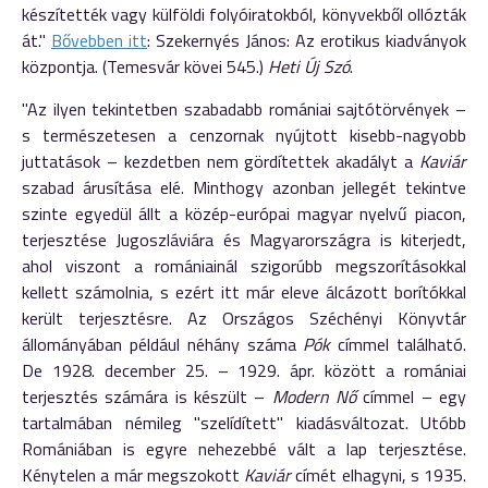
készítették vagy kül­földi folyóiratokból, könyvekből ollózták
át."
Bővebben itt
: Szekernyés János: Az erotikus kiadványok
központja. (Temesvár kövei 545.)
Heti Új Szó
.
"Az ilyen tekintetben szabadabb romániai sajtótörvények –
s természetesen a cenzornak nyújtott kisebb-nagyobb
juttatások – kezdetben nem gördítettek akadályt a
Kaviár
szabad árusítása elé. Minthogy azonban jellegét tekintve
szinte egyedül állt a közép-európai magyar nyelvű piacon,
terjesztése Jugoszláviára és Magyarországra is kiterjedt,
ahol viszont a romániainál szigorúbb megszorításokkal
kellett számolnia, s ezért itt már eleve álcázott borítókkal
került terjesztésre. Az Országos Széchényi Könyvtár
állományában például néhány száma
Pók
címmel található.
De 1928. december 25. – 1929. ápr. között a romániai
terjesztés számára is készült –
Modern Nő
címmel – egy
tartalmában némileg "szelídített" kiadásváltozat. Utóbb
Romániában is egyre nehezebbé vált a lap terjesztése.
Kénytelen a már megszokott
Kaviár
címét elhagyni, s 1935.