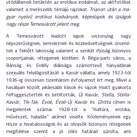
utódállamok terü­letén az erotikus irodalmat, az aktfotókat
valamint a merészebb té­májú rajzokat.
Trianon után a ma­
gyar nyelvű erotikus kiadványok, képeslapok és újságok
nagy része Temesvárott jelent meg.
A Te­mesvárott kiadott lapok viszonylag nagy
népszerűségnek, keresletnek és közkedveltségnek örvend­
tek a felnőtt lakosság valamint a serdült ifjúság bizonyos
csoportja­i­nak, rétegeinek körében. A Béga-parti város, a
Bánság és Erdély diáksága számottevő hányadának
szexuális felvilágosítását a
Kaviár
vállalta, amely 1923-tól
1936-ig összesen tizenhárom évfolyamot ért meg. Mivel a
hasábjain közölt pikánsabb írások és rajzok miatt gyakorta
felfüggesztették és betiltották,
Új Kaviár
,
Stella
,
Stel­la-
Ka­viár
,
Tik-Tak
,
Évoé
,
Évoé-Új Kaviár
és
Ghitta
címen is
megjelentek számai. 1928-tól a "Kultúra, erotika,
művészet, haladás" alcímet viselte. Közleményeinek egy
része a hivatalosságok és az olvasók bi­zonyos rétegeinek
megítélése sze­rint a jó ízlés határait súrolta, ami