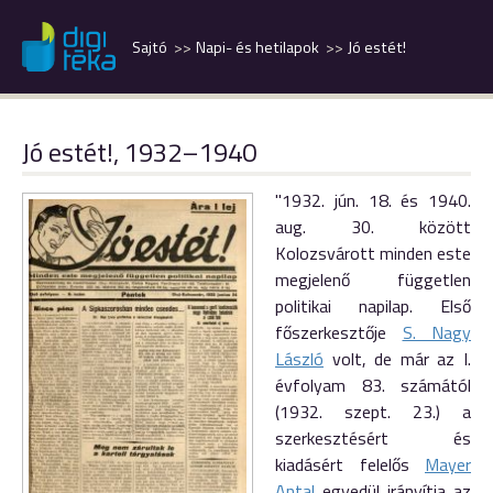
Sajtó
Napi- és hetilapok
Jó estét!
Jó estét!, 1932–1940
"1932. jún. 18. és 1940.
aug. 30. között
Kolozsvárott minden este
megjelenő független
politikai napilap. Első
főszerkesztője
S. Nagy
László
volt, de már az I.
évfolyam 83. számától
(1932. szept. 23.) a
szerkesztésért és
kiadásért felelős
Mayer
Antal
egyedül irányítja az