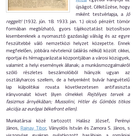
újságot. Célkitűzése, hogy
miként testvérlapja, a
Jó
reggelt!
(1932. jún. 18. 1933. jan. 1.) olcsó pénzért tömör
formában megbízható, gyors tájékoztatást biztosítson
kisembereknek a nyomasztó gazdasági válság és az egyre
feszültebbé váló nemzetközi helyzet közepette. Ennek
megfelelően, jobbára névtelenül (aláírás nélkül) közölt cikkei,
riportjai és hírmagyarázatai központjában a városi közügyek,
valamint a helyi események állanak; a munkásmozgalmakról
szóló részletes beszámolóiból hiányzik ugyan az
osztályharcos szellem, de a helyenként bulvár hangvételű
lap külpolitikai rovata következetesen antifasiszta
irányvonalat követ (ilyen címekkel:
Rejtélyes tervek a
fasizmus árnyékában; Mussolini, Hitler és Gömbös titkos
akciója az európai békefront ellen).
Munkatársai közé tartozott Halász József, Perényi
János,
Rajnay Tibor
, Ványolós István és Zamora S. János, s
viszonylag gyakran nyilatkozott hasábjain a romániai