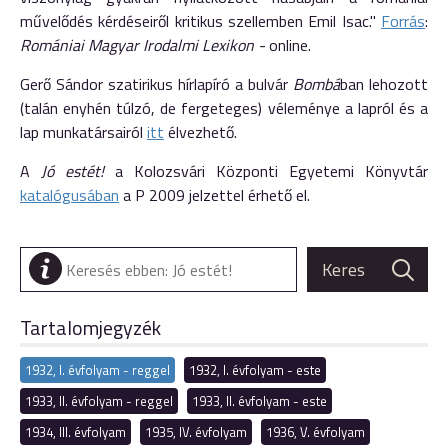
művelődés kérdéseiről kritikus szellemben Emil Isac."
Forrás
:
Romániai Magyar Irodalmi Lexikon -
online.
Gerő Sándor szatirikus hírlapíró a bulvár
Bombá
ban lehozott
(talán enyhén túlzó, de fergeteges) véleménye a lapról és a
lap munkatársairól
itt
élvezhető.
A
Jó estét!
a Kolozsvári Központi Egyetemi Könyvtár
katalógusában
a P 2009 jelzettel érhető el.
Tartalomjegyzék
1932, I. évfolyam - reggel
1932, I. évfolyam - este
1933, II. évfolyam - reggel
1933, II. évfolyam - este
1934, III. évfolyam
1935, IV. évfolyam
1936, V. évfolyam