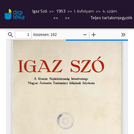
Igaz Szó
1953
I. évfolyam
4. szám
<<
>>
Teljes tartalomjegyzék