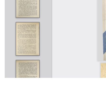
Rólunk
Kapcsolat
Felhasználási feltételek
Köszönetnyilvánítá