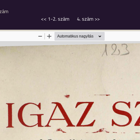
szám
<<
1-2. szám
4. szám
>>