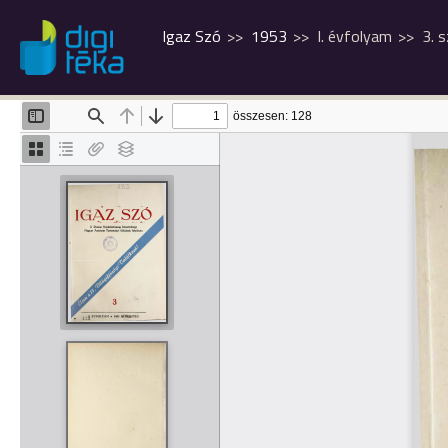
Igaz Szó
1953
I. évfolyam
3. 