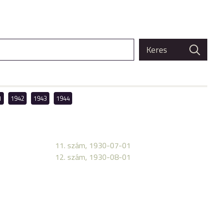
1
1942
1943
1944
11. szám, 1930-07-01
12. szám, 1930-08-01