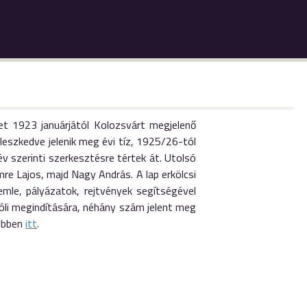
let 1923 januárjától Kolozsvárt megjelenő
leszkedve jelenik meg évi tíz, 1925/26-tól
 szerinti szerkesztésre tértek át. Utolsó
e Lajos, majd Nagy András. A lap erkölcsi
emle, pályázatok, rejtvények segítségével
óli megindítására, néhány szám jelent meg
vebben
itt
.