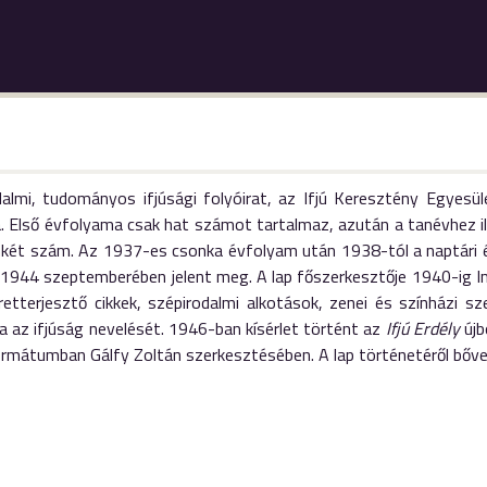
dalmi, tudományos ifjúsági folyóirat, az Ifjú Keresztény Egyesü
a. Első évfolyama csak hat számot tartalmaz, azután a tanévhez il
nkét szám. Az 1937-es csonka évfolyam után 1938-tól a naptári év
1944 szeptemberében jelent meg. A lap főszerkesztője 1940-ig Imr
etterjesztő cikkek, szépirodalmi alkotások, zenei és színházi sz
a az ifjúság nevelését. 1946-ban kísérlet történt az
Ifjú Erdély
újb
formátumban Gálfy Zoltán szerkesztésében. A lap történetéről bő