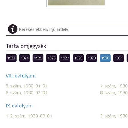
Tartalomjegyzék
1923
1924
1925
1926
1927
1928
1929
1930
1931
VIII. évfolyam
5. szám, 1930-01-01
7. szám, 193
6. szám, 1930-02-01
8. szám, 193
IX. évfolyam
1-2. szám, 1930-09-01
3. szám, 193