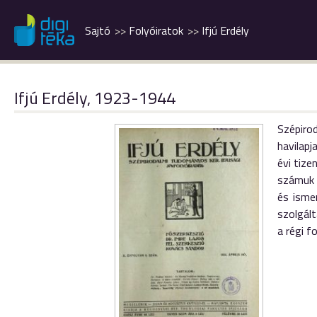
Sajtó
Folyóiratok
Ifjú Erdély
Ifjú Erdély, 1923-1944
Szépiro
havilapj
évi tize
számuk 
és ismer
szolgált
a régi 