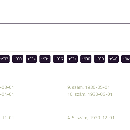
1932
1933
1934
1935
1936
1937
1938
1939
1940
194
0-03-01
9. szám, 1930-05-01
0-04-01
10. szám, 1930-06-01
0-11-01
4-5. szám, 1930-12-01