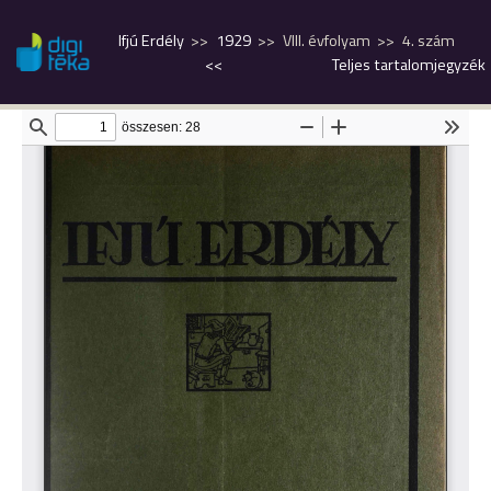
Ifjú Erdély
1929
VIII. évfolyam
4. szám
<<
Teljes tartalomjegyzék